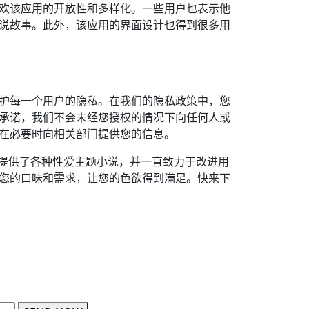
欢该应用的开放性和多样化。一些用户也表示他
说故事。此外，该应用的界面设计也得到很多用
护每一个用户的隐私。在我们的隐私政策中，您
承诺，我们不会未经您授权的情况下向任何人或
在必要时向相关部门提供您的信息。
，提供了各种性爱主题小说，并一直致力于改进用
您的口味和需求，让您的色欲得到满足。快来下