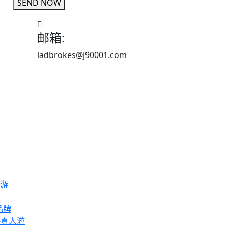
SEND NOW
邮箱:
ladbrokes@j90001.com
九游
品牌
网-真人游