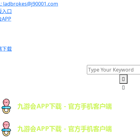
: ladbrokes@j90001.com
版入口
APP
端下载