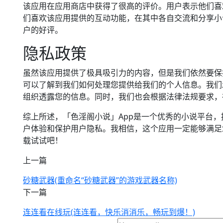
该应用在应用商店中获得了很高的评价。用户表示他们喜
们喜欢该应用提供的互动功能，在其中各自交流和分享小
户的好评。
隐私政策
虽然该应用提供了极具吸引力的内容，但是我们依然要保
可以了解到我们如何处理您提供给我们的个人信息。我们
组织透露您的信息。同时，我们也会根据法律法规要求，
综上所述，「色淫阁小说」App是一个优秀的小说平台
户体验和保护用户隐私。我相信，这个应用一定能够满足
载试试吧！
上一篇
砂糖武器(重命名“砂糖武器”的游戏武器名称)
下一篇
连连看在线玩(连连看，快乐消消乐，畅玩到爆！)